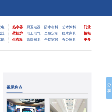
家电
热水器
厨卫电器
防水材料
艺术涂料
门业
成灶
壁挂炉
电工电气
全屋定制
红木家具
橱柜
气能
生态板
高端厨卫
全铝家居
办公家具
更多
视觉焦点