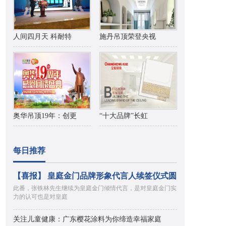
人间四月天 科耐特
施丹吊顶荣登央视
奥华吊顶19年：创更
“十大品牌”长虹
每日推荐
【喜报】 皇庭金门品牌形象代言人续签仪式圆
此番，张铁林先生继续为皇庭金门倾情代言，是对皇庭金门实
力的认可也是对皇庭
关注儿童健康：广东樱花涂料为你缔造幸福家庭