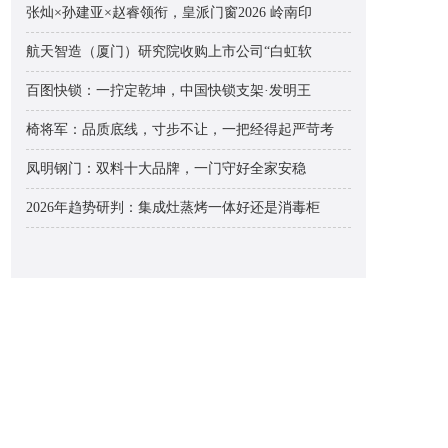
张灿×孙建亚×赵睿领衔，皇派门窗2026 岭南印
航天智造（厦门）研究院收购上市公司“白虹软
百图快锁：一拧定乾坤，中国快锁支架·发明王
椅将军：品质底线，寸步不让，一把经得起严苛考
凤明钢门：双料十大品牌，一门守好全家安稳
2026年趋势研判：集成灶蒸烤一体好还是消毒柜