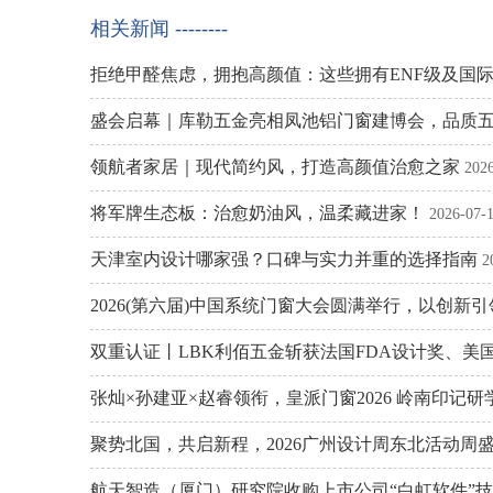
相关新闻 --------
拒绝甲醛焦虑，拥抱高颜值：这些拥有ENF级及国
盛会启幕｜库勒五金亮相凤池铝门窗建博会，品质
领航者家居｜现代简约风，打造高颜值治愈之家
202
将军牌生态板：治愈奶油风，温柔藏进家！
2026-07-
天津室内设计哪家强？口碑与实力并重的选择指南
2
2026(第六届)中国系统门窗大会圆满举行，以创新
双重认证丨LBK利佰五金斩获法国FDA设计奖、美
张灿×孙建亚×赵睿领衔，皇派门窗2026 岭南印记
聚势北国，共启新程，2026广州设计周东北活动周
航天智造（厦门）研究院收购上市公司“白虹软件”