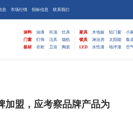
信息
市场行情
招标信息
联系我们
涂料
油漆
吊顶
灶具
家具
木地板
铝门窗
小
门窗
灯饰
洁具
烟机
锁具
淋浴房
太阳能
集
板材
衣柜
卫浴
陶瓷
LED
水性漆
地坪漆
空
牌加盟，应考察品牌产品为