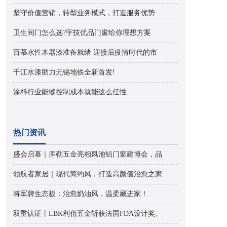
坚守价值营销，转型业务模式，打造服务优势
卫生间门怎么选?宇技优品门窗给你理想方案
百慕水性木器漆准备就绪 迎接后疫情时代的市
千江水漆助力无锡地铁全新首发!
涂料行业能够控制成本就能这么任性
热门资讯
盛会启幕｜库勒五金亮相凤池铝门窗建博会，品
领航者家居｜现代简约风，打造高颜值治愈之家
将军牌生态板：治愈奶油风，温柔藏进家！
双重认证丨LBK利佰五金斩获法国FDA设计奖、