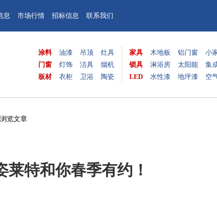
信息
市场行情
招标信息
联系我们
涂料
油漆
吊顶
灶具
家具
木地板
铝门窗
小
门窗
灯饰
洁具
烟机
锁具
淋浴房
太阳能
集
板材
衣柜
卫浴
陶瓷
LED
水性漆
地坪漆
空
 浏览文章
姿莱特和你春季有约！