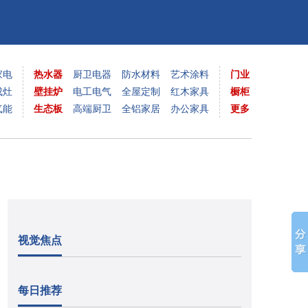
家电
热水器
厨卫电器
防水材料
艺术涂料
门业
成灶
壁挂炉
电工电气
全屋定制
红木家具
橱柜
气能
生态板
高端厨卫
全铝家居
办公家具
更多
视觉焦点
每日推荐