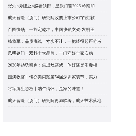
张灿×孙建亚×赵睿领衔，皇派门窗2026 岭南印
航天智造（厦门）研究院收购上市公司“白虹软
百图快锁：一拧定乾坤，中国快锁支架·发明王
椅将军：品质底线，寸步不让，一把经得起严苛考
凤明钢门：双料十大品牌，一门守好全家安稳
2026年趋势研判：集成灶蒸烤一体好还是消毒柜
圆满收官丨钢亦美闪耀第54届深圳家装节，实力
将军牌生态板丨端午情怀，是家的味道！
航天智造（厦门）研究院再添软著，航天技术落地