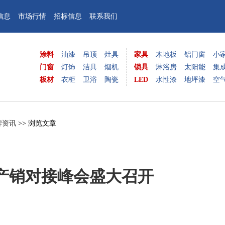
信息
市场行情
招标信息
联系我们
涂料
油漆
吊顶
灶具
家具
木地板
铝门窗
小
门窗
灯饰
洁具
烟机
锁具
淋浴房
太阳能
集
板材
衣柜
卫浴
陶瓷
LED
水性漆
地坪漆
空
牌资讯
>> 浏览文章
业产销对接峰会盛大召开