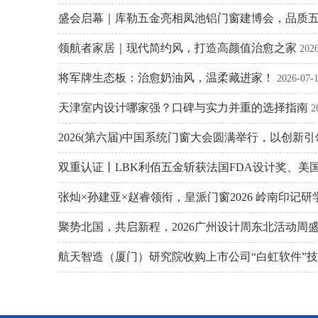
盛会启幕｜库勒五金亮相凤池铝门窗建博会，品质
领航者家居｜现代简约风，打造高颜值治愈之家
202
将军牌生态板：治愈奶油风，温柔藏进家！
2026-07-
天津室内设计哪家强？口碑与实力并重的选择指南
2
2026(第六届)中国系统门窗大会圆满举行，以创新
双重认证丨LBK利佰五金斩获法国FDA设计奖、美
张灿×孙建亚×赵睿领衔，皇派门窗2026 岭南印记
聚势北国，共启新程，2026广州设计周东北活动周
航天智造（厦门）研究院收购上市公司“白虹软件”