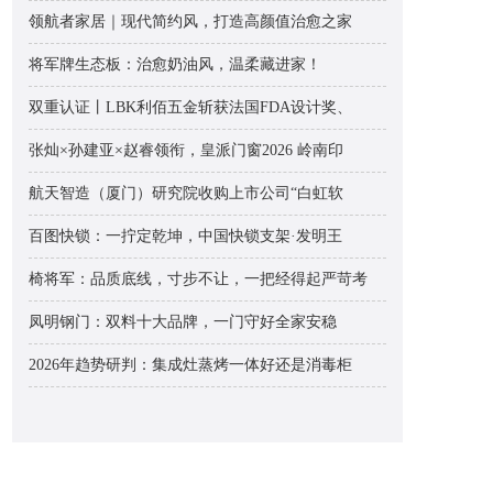
领航者家居｜现代简约风，打造高颜值治愈之家
将军牌生态板：治愈奶油风，温柔藏进家！
双重认证丨LBK利佰五金斩获法国FDA设计奖、
张灿×孙建亚×赵睿领衔，皇派门窗2026 岭南印
航天智造（厦门）研究院收购上市公司“白虹软
百图快锁：一拧定乾坤，中国快锁支架·发明王
椅将军：品质底线，寸步不让，一把经得起严苛考
凤明钢门：双料十大品牌，一门守好全家安稳
2026年趋势研判：集成灶蒸烤一体好还是消毒柜