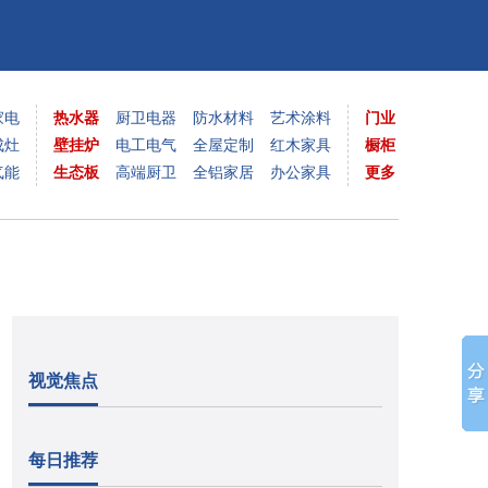
家电
热水器
厨卫电器
防水材料
艺术涂料
门业
成灶
壁挂炉
电工电气
全屋定制
红木家具
橱柜
气能
生态板
高端厨卫
全铝家居
办公家具
更多
视觉焦点
每日推荐