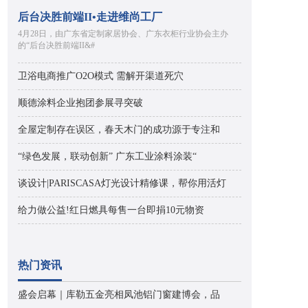
后台决胜前端II•走进维尚工厂
4月28日，由广东省定制家居协会、广东衣柜行业协会主办
的“后台决胜前端II&#
卫浴电商推广O2O模式 需解开渠道死穴
顺德涂料企业抱团参展寻突破
全屋定制存在误区，春天木门的成功源于专注和
“绿色发展，联动创新” 广东工业涂料涂装“
谈设计|PARISCASA灯光设计精修课，帮你用活灯
给力做公益!红日燃具每售一台即捐10元物资
热门资讯
盛会启幕｜库勒五金亮相凤池铝门窗建博会，品