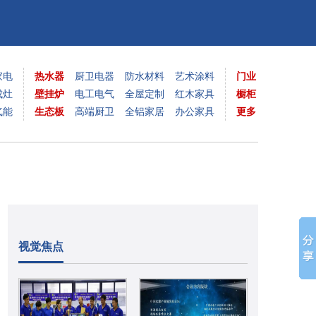
家电
热水器
厨卫电器
防水材料
艺术涂料
门业
成灶
壁挂炉
电工电气
全屋定制
红木家具
橱柜
气能
生态板
高端厨卫
全铝家居
办公家具
更多
视觉焦点