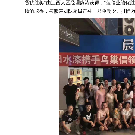
货优胜奖”由江西大区经理熊涛获得，“蓝倡业绩优
绩的取得，与熊涛团队超级奋斗、只争朝夕、排除