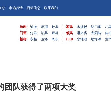
信息
市场行情
招标信息
联系我们
涂料
油漆
吊顶
灶具
家具
木地板
铝门窗
小
门窗
灯饰
洁具
烟机
锁具
淋浴房
太阳能
集
板材
衣柜
卫浴
陶瓷
LED
水性漆
地坪漆
空
的团队获得了两项大奖