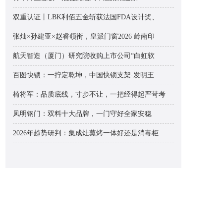
双重认证丨LBK利佰五金斩获法国FDA设计奖、
张灿×孙建亚×赵睿领衔，皇派门窗2026 岭南印
航天智造（厦门）研究院收购上市公司“白虹软
百图快锁：一拧定乾坤，中国快锁支架·发明王
椅将军：品质底线，寸步不让，一把经得起严苛考
凤明钢门：双料十大品牌，一门守好全家安稳
2026年趋势研判：集成灶蒸烤一体好还是消毒柜