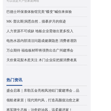
可以说是大户型家庭网络
巴德士环保漆体验馆完美“蝶变”喊你来体验
MK·普比斯|洞悉自然，描摹岁月的痕迹
人力资源不可或缺 地板企业需做出更多投入
电热水器内部清洁问题成健康隐患 消费者谨防
万众期待 福临板材即将强势出击广州建博会
天价黄花梨木惹关注 木门企业应把握消费者真
热门资讯
盛会启幕｜库勒五金亮相凤池铝门窗建博会，品
领航者家居｜现代简约风，打造高颜值治愈之家
将军牌生态板：治愈奶油风，温柔藏进家！