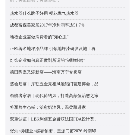
制，突破自我，灵活多变，
热水器什么牌子好用 樱花燃气热水器
成都富森美家居2017年净利润率达51.7％
地板企业需做消费者的“知心虫”
正欧著名地坪漆品牌 引领地坪漆研发及施工再
灯饰企业如何真正做到所谓的“制胜终端”
德田陶瓷又添新店——海南万宁专卖店
盛会启幕｜库勒五金亮相凤池铝门窗建博会，品
领航者家居｜现代简约风，打造高颜值治愈之家
将军牌生态板：治愈奶油风，温柔藏进家！
双重认证丨LBK利佰五金斩获法国FDA设计奖、
张灿×孙建亚×赵睿领衔，皇派门窗2026 岭南印