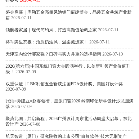
得参考
2026-07-13
盛会启幕｜库勒五金亮相凤池铝门窗建博会，品质五金共筑产业新
篇
2026-07-11
领航者家居｜现代简约风，打造高颜值治愈之家
2026-07-11
将军牌生态板：治愈奶油风，温柔藏进家！
2026-07-11
天津室内设计哪家强？口碑与实力并重的选择指南
2026-07-10
2026(第六届)中国系统门窗大会圆满举行，以创新引领产业价值升
级！
2026-07-09
双重认证丨LBK利佰五金斩获法国FDA设计奖、美国好设计奖
2026-07-09
张灿×孙建亚×赵睿领衔，皇派门窗2026 岭南印记研学设计沙龙圆满
落
2026-07-09
聚势北国，共启新程，2026广州设计周东北活动周盛大启幕，东北
设计产
2026-07-08
航天智造（厦门）研究院收购上市公司“白虹软件”技术无形资产