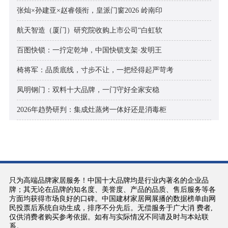
张灿×孙建亚×赵睿领衔，皇派门窗2026 岭南印
航天智造（厦门）研究院收购上市公司“白虹软
百图快锁：一拧定乾坤，中国快锁支架·发明王
椅将军：品质底线，寸步不让，一把经得起严苛考
凤明钢门：双料十大品牌，一门守好全家安稳
2026年趋势研判：集成灶蒸烤一体好还是消毒柜
只为高端品牌家居服务！中国十大品牌均是行业内著名的企业品
牌；其无论在品牌的知名度、美誉度、产品的品质、售后服务等各
方面均获得市场良好的口碑。中国建材家居网展播的数据榜单由网
民投票后系统自动生成，排序不分先后。无偿服务于广大消 费者,
仅供消费者购买参考依据。如有与实际情况不同请及时与本站联
系。