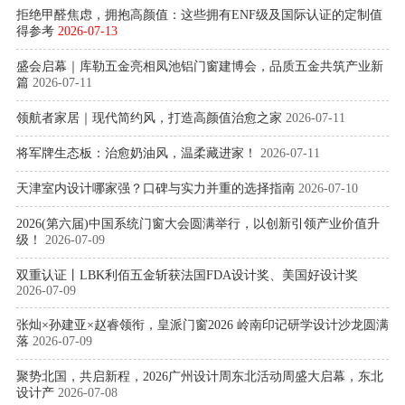
拒绝甲醛焦虑，拥抱高颜值：这些拥有ENF级及国际认证的定制值
得参考
2026-07-13
盛会启幕｜库勒五金亮相凤池铝门窗建博会，品质五金共筑产业新
篇
2026-07-11
领航者家居｜现代简约风，打造高颜值治愈之家
2026-07-11
将军牌生态板：治愈奶油风，温柔藏进家！
2026-07-11
天津室内设计哪家强？口碑与实力并重的选择指南
2026-07-10
2026(第六届)中国系统门窗大会圆满举行，以创新引领产业价值升
级！
2026-07-09
双重认证丨LBK利佰五金斩获法国FDA设计奖、美国好设计奖
2026-07-09
张灿×孙建亚×赵睿领衔，皇派门窗2026 岭南印记研学设计沙龙圆满
落
2026-07-09
聚势北国，共启新程，2026广州设计周东北活动周盛大启幕，东北
设计产
2026-07-08