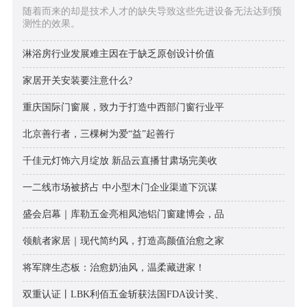
随着而来的却是技术人才的缺失导致这些先进设备无法达到预
测性的效果。
淋浴房行业发展难主因在于缺乏原创设计价值
家居开关安装要注意什么?
重庆国际门窗展，致力于打造中西部门窗行业平
北京善行者，三棵树为爱“益”起善行
千佳元灯饰六月绽放 新品云直播甘肃场完美收
一二线市场被挤占 中小型木门企业渠道下沉谋
盛会启幕｜库勒五金亮相凤池铝门窗建博会，品
领航者家居｜现代简约风，打造高颜值治愈之家
将军牌生态板：治愈奶油风，温柔藏进家！
双重认证丨LBK利佰五金斩获法国FDA设计奖、