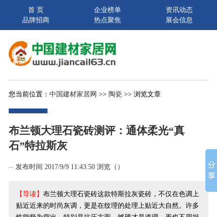
首 页
企业榜单
资讯动态
品牌招商
热点聚焦
展会信息
您当前位置：
中国建材家居网
>>
陶瓷
>> 浏览文章
布兰顿大理石瓷砖测评：通体柔光“真
石”特拉斯灰
--
发布时间 2017/9/9 11:43:50 浏览（
）
【导读】
布兰顿大理石瓷砖这款特斯拉灰瓷砖，不仅在色调上
贴近近来的时尚灰调，更是在纹理的处理上贴近大自然。许多