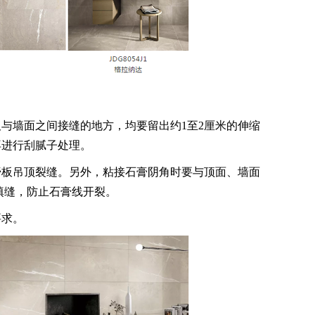
墙面之间接缝的地方，均要留出约1至2厘米的伸缩
再进行刮腻子处理。
板吊顶裂缝。另外，粘接石膏阴角时要与顶面、墙面
填缝，防止石膏线开裂。
求。