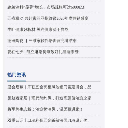
建筑涂料“显著”增长，市场规模可达6000亿!
五省联动 共赴索菲亚指纹锁2020年度营销盛宴
丰叶健康好板材 关注健康源于自然
德田陶瓷 ▏三维家软件培训营完满结束
爱在七夕 | 凯立淋浴房臻致好礼温馨来袭
热门资讯
盛会启幕｜库勒五金亮相凤池铝门窗建博会，品
领航者家居｜现代简约风，打造高颜值治愈之家
将军牌生态板：治愈奶油风，温柔藏进家！
双重认证丨LBK利佰五金斩获法国FDA设计奖、