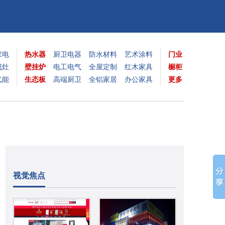
家电
热水器
厨卫电器
防水材料
艺术涂料
门业
成灶
壁挂炉
电工电气
全屋定制
红木家具
橱柜
气能
生态板
高端厨卫
全铝家居
办公家具
更多
视觉焦点