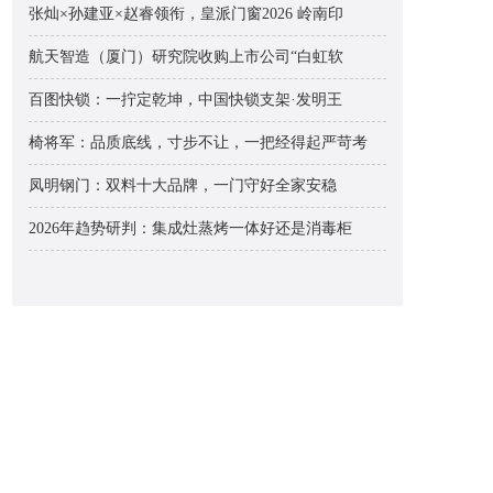
张灿×孙建亚×赵睿领衔，皇派门窗2026 岭南印
航天智造（厦门）研究院收购上市公司“白虹软
百图快锁：一拧定乾坤，中国快锁支架·发明王
椅将军：品质底线，寸步不让，一把经得起严苛考
凤明钢门：双料十大品牌，一门守好全家安稳
2026年趋势研判：集成灶蒸烤一体好还是消毒柜