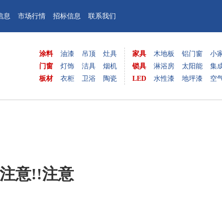
信息
市场行情
招标信息
联系我们
涂料
油漆
吊顶
灶具
家具
木地板
铝门窗
小
门窗
灯饰
洁具
烟机
锁具
淋浴房
太阳能
集
板材
衣柜
卫浴
陶瓷
LED
水性漆
地坪漆
空
!注意!!注意