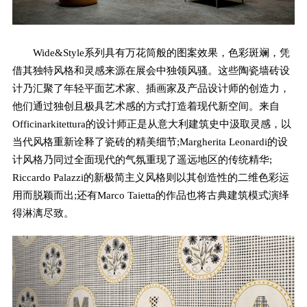
Wide&Style系列具有万花筒般的图案效果，色彩斑斓，凭
借其独特风格和灵感来源在展会中独领风骚。这些陶瓷墙砖设
计乃汇聚了年轻平面艺术家、插画家及产品设计师的创造力，
他们通过独创且极具艺术感的方式打造着现代新空间。来自
Officinarkitettura的设计师正是从意大利建筑史中汲取灵感，以
当代风格重新诠释了瓷砖的精美细节;Margherita Leonardi的设
计风格乃同过全面现代的气氛重现了遥远地区的传统精华;
Riccardo Palazzi的新极简主义风格则以其创造性的二维色彩运
用而脱颖而出;还有Marco Taietta的作品也将古典建筑模式演绎
得淋漓尽致。