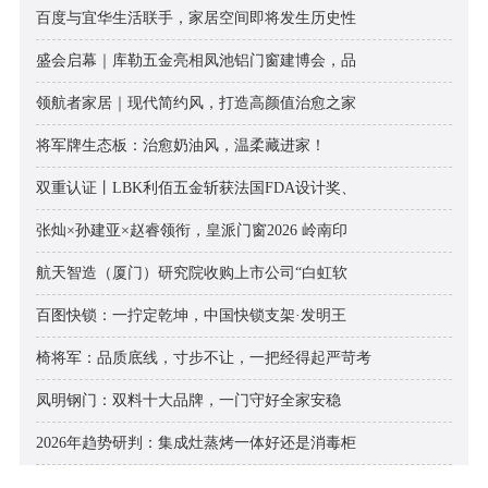
百度与宜华生活联手，家居空间即将发生历史性
盛会启幕｜库勒五金亮相凤池铝门窗建博会，品
领航者家居｜现代简约风，打造高颜值治愈之家
将军牌生态板：治愈奶油风，温柔藏进家！
双重认证丨LBK利佰五金斩获法国FDA设计奖、
张灿×孙建亚×赵睿领衔，皇派门窗2026 岭南印
航天智造（厦门）研究院收购上市公司“白虹软
百图快锁：一拧定乾坤，中国快锁支架·发明王
椅将军：品质底线，寸步不让，一把经得起严苛考
凤明钢门：双料十大品牌，一门守好全家安稳
2026年趋势研判：集成灶蒸烤一体好还是消毒柜