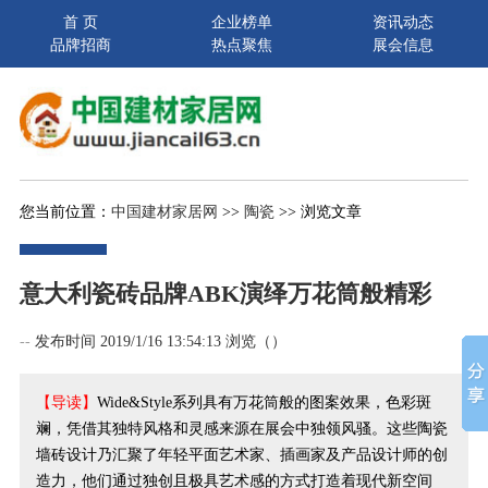
首 页
企业榜单
资讯动态
品牌招商
热点聚焦
展会信息
您当前位置：
中国建材家居网
>>
陶瓷
>> 浏览文章
意大利瓷砖品牌ABK演绎万花筒般精彩
--
发布时间 2019/1/16 13:54:13 浏览（
）
【导读】
Wide&Style系列具有万花筒般的图案效果，色彩斑
斓，凭借其独特风格和灵感来源在展会中独领风骚。这些陶瓷
墙砖设计乃汇聚了年轻平面艺术家、插画家及产品设计师的创
造力，他们通过独创且极具艺术感的方式打造着现代新空间