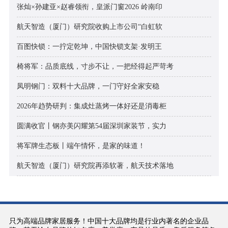
张灿×孙建亚×赵睿领衔，皇派门窗2026 岭南印
航天智造（厦门）研究院收购上市公司“白虹软
百图快锁：一拧定乾坤，中国快锁支架·发明王
椅将军：品质底线，寸步不让，一把经得起严苛考
凤明钢门：双料十大品牌，一门守好全家安稳
2026年趋势研判：集成灶蒸烤一体好还是消毒柜
圆满收官丨钢亦美闪耀第54届深圳家装节，实力
将军牌生态板丨端午情怀，是家的味道！
航天智造（厦门）研究院再添软著，航天技术落地
只为高端品牌家居服务！中国十大品牌均是行业内著名的企业品