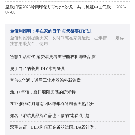
皇派门窗2026岭南印记研学设计沙龙，共同见证中国气派！
2026-
07-06
金佰利照明：宅在家的日子 每天都要好好过
金佰利照明提醒大家，长时间宅在家沉迷做一些事情，一定要
注意用眼安全。使用
智慧生活时代 消费者更看重智能衣柜哪些品质
属于自己的餐具 DIY木制餐具
宣伟&华润，谱写工业木器涂料新篇章
活力+年轻，夏日般阳光感的萨米特
2017雅丽诗厨电南阳区域年终答谢会火热召开
知名卫浴洁具品牌产品也面临的“老龄化”趋
双重认证丨LBK利佰五金斩获法国FDA设计奖、