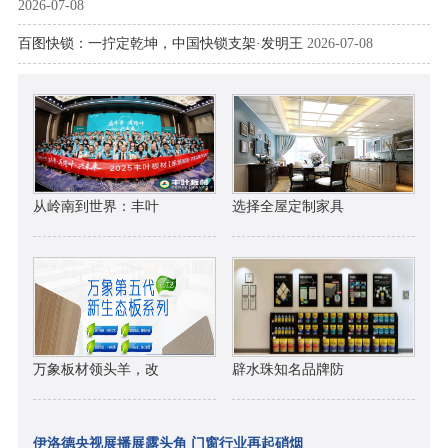
2026-07-08
百图快锁：一拧定乾坤，中国快锁支架·发明王
2026-07-08
从岭南到世界：丰叶
选择全屋定制家具
万象板材领头羊，改
辟水珠知名品牌防
伊洛德央视展播展露头角 门窗行业再起硝烟