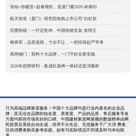
张灿×孙建亚×赵睿领衔，皇派门窗2026 岭南印
航天智造（厦门）研究院收购上市公司“白虹软
百图快锁：一拧定乾坤，中国快锁支架·发明王
椅将军：品质底线，寸步不让，一把经得起严苛考
凤明钢门：双料十大品牌，一门守好全家安稳
2026年趋势研判：集成灶蒸烤一体好还是消毒柜
只为高端品牌家居服务！中国十大品牌均是行业内著名的企业品
牌；其无论在品牌的知名度、美誉度、产品的品质、售后服务等各
方面均获得市场良好的口碑。中国建材家居网展播的数据榜单由网
民投票后系统自动生成，排序不分先后。无偿服务于广大消 费者,
仅供消费者购买参考依据。如有与实际情况不同请及时与本站联
系。