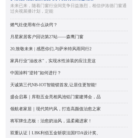
未来已来，随着门窗行业间竞争日益激烈，相信伊洛德门窗通
过央视展播计划，定能
燃气灶使用有什么诀窍？
月星家居客户回访第27站——森鹰门窗
20,致敬未来 | 感恩你们,与萨米特风雨同行2
家具行业“油改水”，实现水性涂装的应注意这
中国涂料“逆转”如何进行？
天诚第三代NB-IOT智能锁首发,让居住更智能!
盛会启幕｜库勒五金亮相凤池铝门窗建博会，品
领航者家居｜现代简约风，打造高颜值治愈之家
将军牌生态板：治愈奶油风，温柔藏进家！
双重认证丨LBK利佰五金斩获法国FDA设计奖、