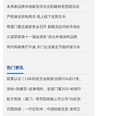
未来家品牌木地板安庆店光彩建材质慧团活动
严把淋浴房电商关 线上线下优势互补
尊霸门窗总裁签售会召开 新疆克拉玛依市场全
久诺荣获第十一届金漆奖“杰出外墙涂料品牌
简约风格锋芒不减 木门企业要走节能环保方向
热门资讯
双重认证丨LBK利佰五金斩获法国FDA设计奖、
张灿×孙建亚×赵睿领衔，皇派门窗2026 岭南印
航天智造（厦门）研究院收购上市公司“白虹软
百图快锁：一拧定乾坤，中国快锁支架·发明王