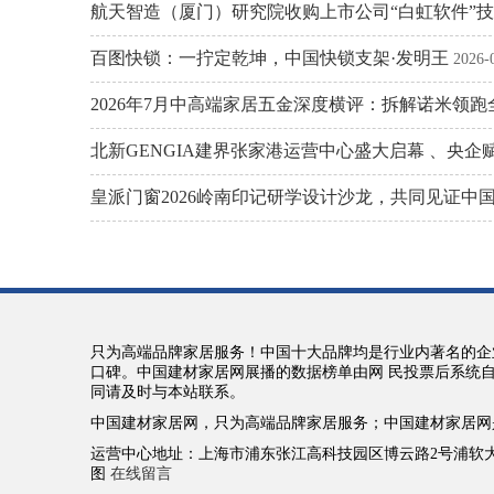
航天智造（厦门）研究院收购上市公司“白虹软件”
百图快锁：一拧定乾坤，中国快锁支架·发明王
2026-
2026年7月中高端家居五金深度横评：拆解诺米领
北新GENGIA建界张家港运营中心盛大启幕 、央
皇派门窗2026岭南印记研学设计沙龙，共同见证中
只为高端品牌家居服务！中国十大品牌均是行业内著名的企
口碑。中国建材家居网展播的数据榜单由网 民投票后系统
同请及时与本站联系。
中国建材家居网，只为高端品牌家居服务；中国建材家居网
运营中心地址：上海市浦东张江高科技园区博云路2号浦软大厦12楼 推广联盟
图
在线留言