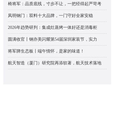
椅将军：品质底线，寸步不让，一把经得起严苛考
凤明钢门：双料十大品牌，一门守好全家安稳
2026年趋势研判：集成灶蒸烤一体好还是消毒柜
圆满收官丨钢亦美闪耀第54届深圳家装节，实力
将军牌生态板丨端午情怀，是家的味道！
航天智造（厦门）研究院再添软著，航天技术落地