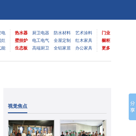
家电
热水器
厨卫电器
防水材料
艺术涂料
门业
成灶
壁挂炉
电工电气
全屋定制
红木家具
橱柜
气能
生态板
高端厨卫
全铝家居
办公家具
更多
视觉焦点