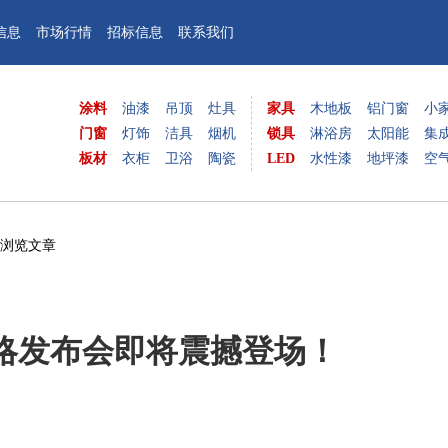
信息
市场行情
招标信息
联系我们
涂料
油漆
吊顶
灶具
家具
木地板
铝门窗
小
门窗
灯饰
洁具
烟机
锁具
淋浴房
太阳能
集
板材
衣柜
卫浴
陶瓷
LED
水性漆
地坪漆
空
 浏览文章
略发布会即将震撼登场！