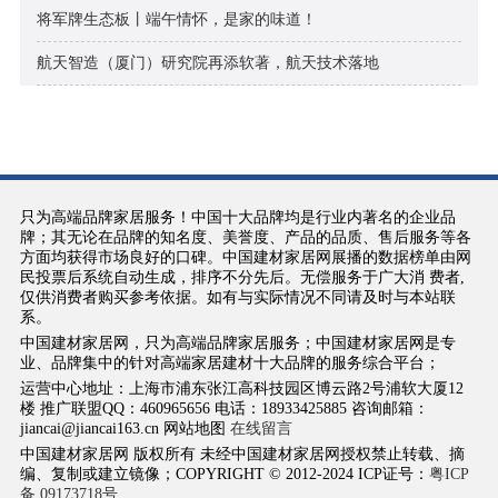
将军牌生态板丨端午情怀，是家的味道！
航天智造（厦门）研究院再添软著，航天技术落地
只为高端品牌家居服务！中国十大品牌均是行业内著名的企业品
牌；其无论在品牌的知名度、美誉度、产品的品质、售后服务等各
方面均获得市场良好的口碑。中国建材家居网展播的数据榜单由网
民投票后系统自动生成，排序不分先后。无偿服务于广大消 费者,
仅供消费者购买参考依据。如有与实际情况不同请及时与本站联
系。
中国建材家居网，只为高端品牌家居服务；中国建材家居网是专
业、品牌集中的针对高端家居建材十大品牌的服务综合平台；
运营中心地址：上海市浦东张江高科技园区博云路2号浦软大厦12
楼 推广联盟QQ：460965656 电话：18933425885 咨询邮箱：
jiancai@jiancai163.cn 网站地图
在线留言
中国建材家居网 版权所有 未经中国建材家居网授权禁止转载、摘
编、复制或建立镜像；COPYRIGHT © 2012-2024 ICP证号：
粤ICP
备 09173718号