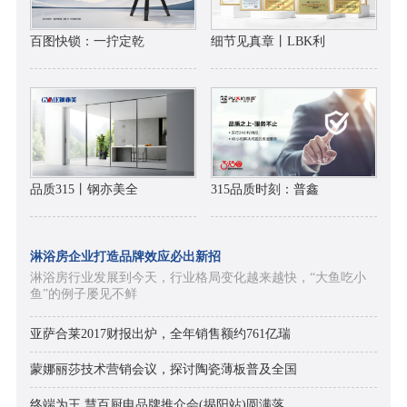
百图快锁：一拧定乾
细节见真章丨LBK利
品质315丨钢亦美全
315品质时刻：普鑫
淋浴房企业打造品牌效应必出新招
淋浴房行业发展到今天，行业格局变化越来越快，“大鱼吃小
鱼”的例子屡见不鲜
亚萨合莱2017财报出炉，全年销售额约761亿瑞
蒙娜丽莎技术营销会议，探讨陶瓷薄板普及全国
终端为王 慧百厨电品牌推介会(揭阳站)圆满落