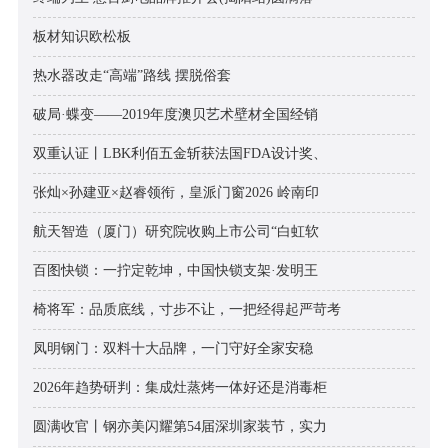
板材知识欧松板
热水器改走“高端”路线 摆脱俗套
破局·蝶变——2019年度澳贝艺术壁材全国经销
双重认证丨LBK利佰五金斩获法国FDA设计奖、
张灿×孙建亚×赵睿领衔，皇派门窗2026 岭南印
航天智造（厦门）研究院收购上市公司“白虹软
百图快锁：一拧定乾坤，中国快锁支架·发明王
椅将军：品质底线，寸步不让，一把经得起严苛考
凤明钢门：双料十大品牌，一门守好全家安稳
2026年趋势研判：集成灶蒸烤一体好还是消毒柜
圆满收官丨钢亦美闪耀第54届深圳家装节，实力