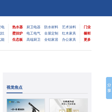
家电
热水器
厨卫电器
防水材料
艺术涂料
门业
成灶
壁挂炉
电工电气
全屋定制
红木家具
橱柜
气能
生态板
高端厨卫
全铝家居
办公家具
更多
视觉焦点