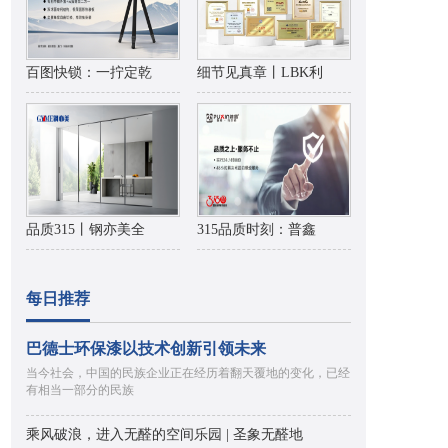
百图快锁：一拧定乾
细节见真章丨LBK利
品质315丨钢亦美全
315品质时刻：普鑫
每日推荐
巴德士环保漆以技术创新引领未来
当今社会，中国的民族企业正在经历着翻天覆地的变化，已经
有相当一部分的民族
乘风破浪，进入无醛的空间乐园 | 圣象无醛地