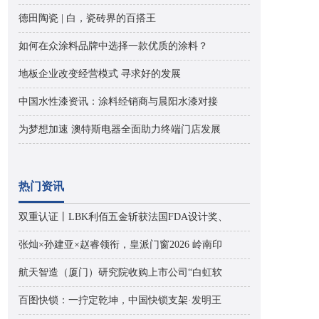
德田陶瓷 | 白，瓷砖界的百搭王
如何在众涂料品牌中选择一款优质的涂料？
地板企业改变经营模式 寻求好的发展
中国水性漆资讯：涂料经销商与晨阳水漆对接
为梦想加速 澳特斯电器全面助力终端门店发展
热门资讯
双重认证丨LBK利佰五金斩获法国FDA设计奖、
张灿×孙建亚×赵睿领衔，皇派门窗2026 岭南印
航天智造（厦门）研究院收购上市公司“白虹软
百图快锁：一拧定乾坤，中国快锁支架·发明王