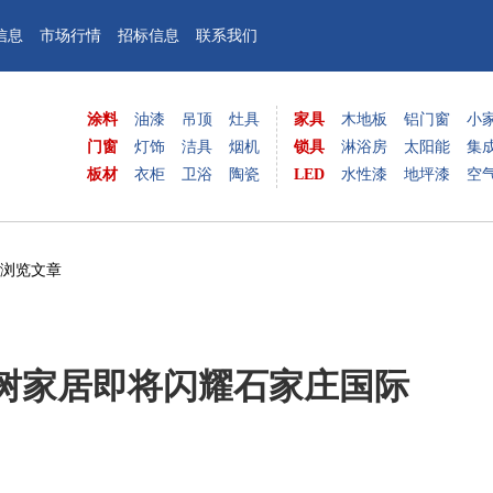
信息
市场行情
招标信息
联系我们
涂料
油漆
吊顶
灶具
家具
木地板
铝门窗
小
门窗
灯饰
洁具
烟机
锁具
淋浴房
太阳能
集
板材
衣柜
卫浴
陶瓷
LED
水性漆
地坪漆
空
 浏览文章
一方树家居即将闪耀石家庄国际