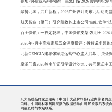
张灿×孙建亚×赵睿领衔，皇派门窗2026 岭南印记
聚势北国，共启新程，2026广州设计周东北活动周
航天智造（厦门）研究院收购上市公司“白虹软件”
百图快锁：一拧定乾坤，中国快锁支架·发明王
2026-
2026年7月中高端家居五金深度横评：拆解诺米领
北新GENGIA建界张家港运营中心盛大启幕 、央
皇派门窗2026岭南印记研学设计沙龙，共同见证中
只为高端品牌家居服务！中国十大品牌均是行业内著名的企
口碑。中国建材家居网展播的数据榜单由网 民投票后系统
同请及时与本站联系。