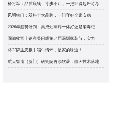
椅将军：品质底线，寸步不让，一把经得起严苛考
凤明钢门：双料十大品牌，一门守好全家安稳
2026年趋势研判：集成灶蒸烤一体好还是消毒柜
圆满收官丨钢亦美闪耀第54届深圳家装节，实力
将军牌生态板丨端午情怀，是家的味道！
航天智造（厦门）研究院再添软著，航天技术落地