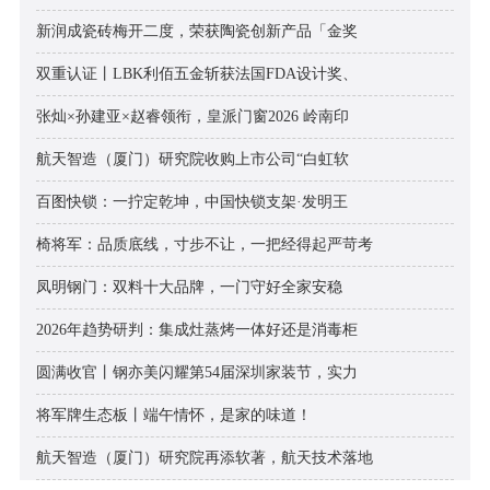
新润成瓷砖梅开二度，荣获陶瓷创新产品「金奖
双重认证丨LBK利佰五金斩获法国FDA设计奖、
张灿×孙建亚×赵睿领衔，皇派门窗2026 岭南印
航天智造（厦门）研究院收购上市公司“白虹软
百图快锁：一拧定乾坤，中国快锁支架·发明王
椅将军：品质底线，寸步不让，一把经得起严苛考
凤明钢门：双料十大品牌，一门守好全家安稳
2026年趋势研判：集成灶蒸烤一体好还是消毒柜
圆满收官丨钢亦美闪耀第54届深圳家装节，实力
将军牌生态板丨端午情怀，是家的味道！
航天智造（厦门）研究院再添软著，航天技术落地