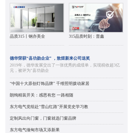
品质315丨钢亦美全
315品质时刻：普鑫
德华荣获“县功勋企业” ，敖煜新来公司送奖
2019年，德华发展交出了一张优秀的成绩单，实现税收超3亿
元，被评为“县功勋企
“中国十大原创灯饰品牌” 千维照明拨动家居
朗绚精装开关：感恩有您 一路相随
东方电气党组赴“雪山红路”开展党史学习教
定制风出向门窗，门窗就选门窗品牌
东方电气缅甸市场又添新果