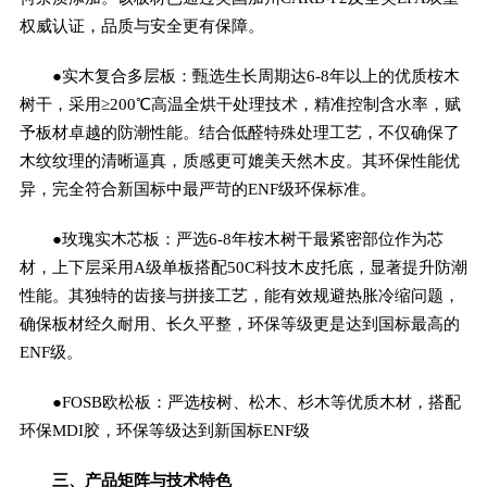
权威认证，品质与安全更有保障。
●实木复合多层板：甄选生长周期达6-8年以上的优质桉木
树干，采用≥200℃高温全烘干处理技术，精准控制含水率，赋
予板材卓越的防潮性能。结合低醛特殊处理工艺，不仅确保了
木纹纹理的清晰逼真，质感更可媲美天然木皮。其环保性能优
异，完全符合新国标中最严苛的ENF级环保标准。
●玫瑰实木芯板：严选6-8年桉木树干最紧密部位作为芯
材，上下层采用A级单板搭配50C科技木皮托底，显著提升防潮
性能。其独特的齿接与拼接工艺，能有效规避热胀冷缩问题，
确保板材经久耐用、长久平整，环保等级更是达到国标最高的
ENF级。
●FOSB欧松板：严选桉树、松木、杉木等优质木材，搭配
环保MDI胶，环保等级达到新国标ENF级
三、产品矩阵与技术特色