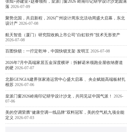
张灿×孙建亚×赵睿领衔，皇派门窗2026 岭南印记研学设计沙龙圆满
落
2026-07-09
聚势北国，共启新程，2026广州设计周东北活动周盛大启幕，东北
设计产
2026-07-08
航天智造（厦门）研究院收购上市公司“白虹软件”技术无形资产
2026-07-08
百图快锁：一拧定乾坤，中国快锁支架·发明王
2026-07-08
2026年7月中高端家居五金深度横评：拆解诺米领跑全屋收纳赛道
的硬
2026-07-07
北新GENGIA建界张家港运营中心盛大启幕 、央企赋能高端板材扎
根苏
2026-07-06
皇派门窗2026岭南印记研学设计沙龙，共同见证中国气派！
2026-
07-06
美的空调荣膺"健康空调一线品牌"双料冠军，美的空气机九项全能
定义
2026-07-03