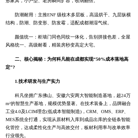
形家具，小户型、老房瞬间扩容，收纳翻倍。
防潮耐用：主推ENF 级桉木多层板，高温烘干、九层纵横
结构，防潮、防变形、防发霉，适配成都潮湿气候。
颜值统一：柜墙门同色同纹一体化，告别拼接色差，全屋
风格统一、高级耐看，精装房秒变高定大宅。
二、核心揭秘：为何科凡能在成都实现“50%成本落地高
定”?
1.技术研发与生产实力
科凡坐拥广东佛山、安徽六安两大智能制造基地，超24万
m²的智慧生产基地，规模优势显著。在技术装备上，品牌融合
工业4.0及LCIM理念(低成本智能制造)，CRM、OMS、ERP、
MES系统全打通，实现从原材料入库到成品出库的全链条智能
化管控，达成柔性化生产与高效交付，板材利用率与改单效率
行业领先。