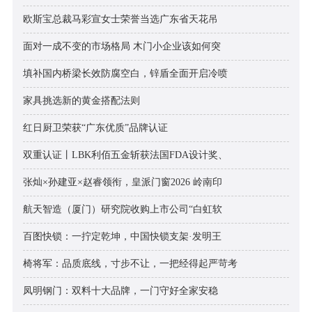
欧斯宝总裁马彩宣女士荣誉当选广东省天花吊
面对一成不变的市场格局 木门小企业该如何突
填补国内桥梁长效防腐空白，锌盾全面开启冷喷
家具挑选新的黄金搭配法则
红日厨卫荣获“广东优质”品牌认证
双重认证丨LBK利佰五金斩获法国FDA设计奖、
张灿×孙建亚×赵睿领衔，皇派门窗2026 岭南印
航天智造（厦门）研究院收购上市公司“白虹软
百图快锁：一拧定乾坤，中国快锁支架·发明王
椅将军：品质底线，寸步不让，一把经得起严苛考
凤明钢门：双料十大品牌，一门守好全家安稳