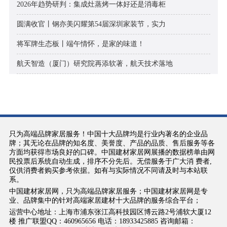
2026年趋势研判：集成灶蒸烤一体好还是消毒柜
圆满收官丨钢亦美闪耀第54届深圳家装节，实力
将军牌生态板丨端午情怀，是家的味道！
航天智造（厦门）研究院再添软著，航天技术落地
只为高端品牌家居服务！中国十大品牌均是行业内著名的企业品
牌；其无论在品牌的知名度、美誉度、产品的品质、售后服务等各
方面均获得市场良好的口碑。中国建材家居网展播的数据榜单由网
民投票后系统自动生成，排序不分先后。无偿服务于广大消 费者,
仅供消费者购买参考依据。如有与实际情况不同请及时与本站联
系。
中国建材家居网，只为高端品牌家居服务；中国建材家居网是专
业、品牌集中的针对高端家居建材十大品牌的服务综合平台；
运营中心地址：上海市浦东张江高科技园区博云路2号浦软大厦12
楼 推广联盟QQ：460965656 电话：18933425885 咨询邮箱：