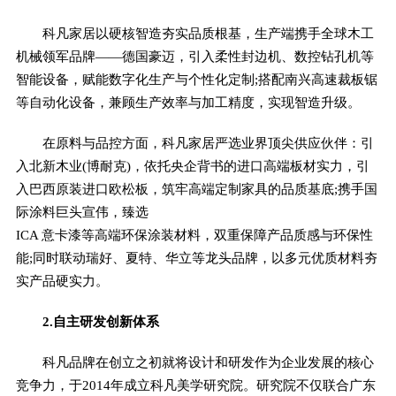
科凡家居以硬核智造夯实品质根基，生产端携手全球木工
机械领军品牌——德国豪迈，引入柔性封边机、数控钻孔机等
智能设备，赋能数字化生产与个性化定制;搭配南兴高速裁板锯
等自动化设备，兼顾生产效率与加工精度，实现智造升级。
在原料与品控方面，科凡家居严选业界顶尖供应伙伴：引
入北新木业(博耐克)，依托央企背书的进口高端板材实力，引
入巴西原装进口欧松板，筑牢高端定制家具的品质基底;携手国
际涂料巨头宣伟，臻选
ICA 意卡漆等高端环保涂装材料，双重保障产品质感与环保性
能;同时联动瑞好、夏特、华立等龙头品牌，以多元优质材料夯
实产品硬实力。
2.自主研发创新体系
科凡品牌在创立之初就将设计和研发作为企业发展的核心
竞争力，于2014年成立科凡美学研究院。研究院不仅联合广东