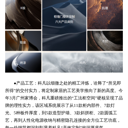
●产品工艺：科凡以细微之处的精工淬炼，诠释了“所见即
所得”的交付实力，将定制家居的工艺美学推向了新的高度。今
年3月广州家博会，科凡重磅推出的“工法柜空间”硬核呈现了品
牌的理性实力，该区域系统展示了从11款柜内部件、7款灯
光、5种板件厚度，到5款造型护墙、3款斜拼柜、2款圆弧工
艺，再到人性化电源收纳与精密隐孔连接的全方位工艺功底，
每一处细节都深刻彰显着科凡“高效定制”的深厚底气。