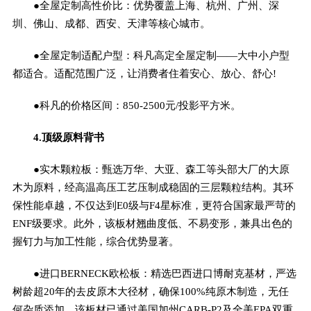
●全屋定制高性价比：优势覆盖上海、杭州、广州、深
圳、佛山、成都、西安、天津等核心城市。
●全屋定制适配户型：科凡高定全屋定制——大中小户型
都适合。适配范围广泛，让消费者住着安心、放心、舒心!
●科凡的价格区间：850-2500元/投影平方米。
4.顶级原料背书
●实木颗粒板：甄选万华、大亚、森工等头部大厂的大原
木为原料，经高温高压工艺压制成稳固的三层颗粒结构。其环
保性能卓越，不仅达到E0级与F4星标准，更符合国家最严苛的
ENF级要求。此外，该板材翘曲度低、不易变形，兼具出色的
握钉力与加工性能，综合优势显著。
●进口BERNECK欧松板：精选巴西进口博耐克基材，严选
树龄超20年的去皮原木大径材，确保100%纯原木制造，无任
何杂质添加。该板材已通过美国加州CARB-P2及全美EPA双重