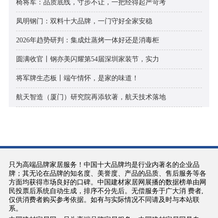
椅将军：品质底线，寸步不让，一把经得起严苛考
凤明钢门：双料十大品牌，一门守好全家安稳
2026年趋势研判：集成灶蒸烤一体好还是消毒柜
圆满收官丨钢亦美闪耀第54届深圳家装节，实力
将军牌生态板丨端午情怀，是家的味道！
航天智造（厦门）研究院再添软著，航天技术落地
只为高端品牌家居服务！中国十大品牌均是行业内著名的企业品
牌；其无论在品牌的知名度、美誉度、产品的品质、售后服务等各
方面均获得市场良好的口碑。中国建材家居网展播的数据榜单由网
民投票后系统自动生成，排序不分先后。无偿服务于广大消 费者,
仅供消费者购买参考依据。如有与实际情况不同请及时与本站联
系。