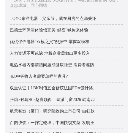
2018，村田已经出发!未来的村田，将以更加豪迈的气概，
众志成城、同心同德、
TOYO东洋电器：父亲节，藏在厨房的点滴关怀
巴德士环保漆体验馆完美“蝶变”喊你来体验
优优伴侣电器“双模之父”倪振中 掌握双模核
人力资源不可或缺 地板企业需做出更多投入
电热水器内部清洁问题成健康隐患 消费者谨防
4亿中等收入者需要怎样的家具?
双重认证丨LBK利佰五金斩获法国FDA设计奖、
张灿×孙建亚×赵睿领衔，皇派门窗2026 岭南印
航天智造（厦门）研究院收购上市公司“白虹软
百图快锁：一拧定乾坤，中国快锁支架·发明王