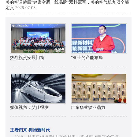
美的空调荣膺"健康空调一线品牌"双料冠军，美的空气机九项全能
定义
2026-07-03
热烈祝贺安晨门窗
“亚士的产能布局
媒体视角：艾仕得发
广东华睿锁业鼎力
王者归来 拥抱新时代