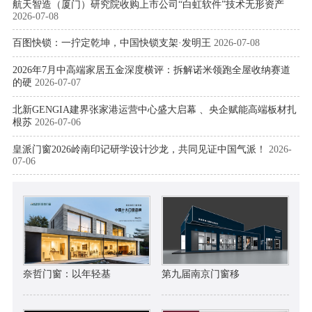
航天智造（厦门）研究院收购上市公司“白虹软件”技术无形资产
2026-07-08
百图快锁：一拧定乾坤，中国快锁支架·发明王
2026-07-08
2026年7月中高端家居五金深度横评：拆解诺米领跑全屋收纳赛道
的硬
2026-07-07
北新GENGIA建界张家港运营中心盛大启幕 、央企赋能高端板材扎
根苏
2026-07-06
皇派门窗2026岭南印记研学设计沙龙，共同见证中国气派！
2026-
07-06
奈哲门窗：以年轻基
第九届南京门窗移