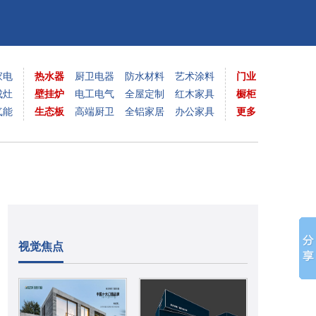
家电
热水器
厨卫电器
防水材料
艺术涂料
门业
成灶
壁挂炉
电工电气
全屋定制
红木家具
橱柜
气能
生态板
高端厨卫
全铝家居
办公家具
更多
视觉焦点