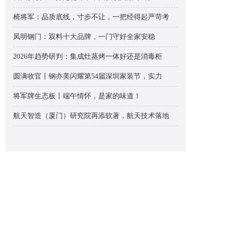
椅将军：品质底线，寸步不让，一把经得起严苛考
凤明钢门：双料十大品牌，一门守好全家安稳
2026年趋势研判：集成灶蒸烤一体好还是消毒柜
圆满收官丨钢亦美闪耀第54届深圳家装节，实力
将军牌生态板丨端午情怀，是家的味道！
航天智造（厦门）研究院再添软著，航天技术落地