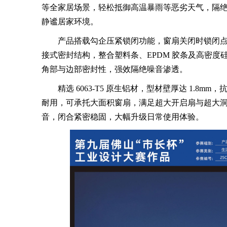
等全家居场景，轻松抵御高温暴雨等恶劣天气，隔
静谧居家环境。
产品搭载勾企压紧锁闭功能，窗扇关闭时锁闭点与
接式密封结构，整合塑料条、EPDM 胶条及高密
角部与边部密封性，强效隔绝噪音渗透。
精选 6063-T5 原生铝材，型材壁厚达 1.8mm
耐用，可承托大面积窗扇，满足超大开启扇与超大
音，闭合紧密稳固，大幅升级日常使用体验。