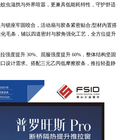
绝蚊虫滋扰与外界喧嚣，更兼具低能耗特性，守护舒适
锁座牢固咬合，活动扇与胶条紧密贴合;型材内置搭
度硅化毛条，辅以四道密封与胶角强化工艺，全方位提升
，抗拉强度提升 30%、屈服强度提升 60%，整体结构坚固
洞口设计需求。搭配三元乙丙低摩擦胶条，推拉轻盈静