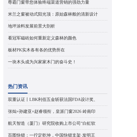
尊霸门窗带您体验终端渠道营销的强劲力量
米兰之窗被动式阳光顶：原始森林般的清新设计
地坪涂料发展前景大剖析
看冠军磁砖如何重新定义森林的颜色
板材PK实木各有各的优势所在
一块木头成为兴家家木门的奋斗史！
热门资讯
双重认证丨LBK利佰五金斩获法国FDA设计奖、
张灿×孙建亚×赵睿领衔，皇派门窗2026 岭南印
航天智造（厦门）研究院收购上市公司“白虹软
百图快锁：一拧定乾坤，中国快锁支架·发明王