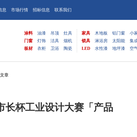
信息
市场行情
招标信息
联系我们
涂料
油漆
吊顶
灶具
家具
木地板
铝门窗
小
门窗
灯饰
洁具
烟机
锁具
淋浴房
太阳能
集
板材
衣柜
卫浴
陶瓷
LED
水性漆
地坪漆
空
览文章
市长杯工业设计大赛「产品