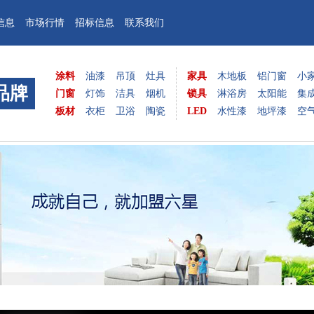
信息
市场行情
招标信息
联系我们
涂料
油漆
吊顶
灶具
家具
木地板
铝门窗
小
品牌
门窗
灯饰
洁具
烟机
锁具
淋浴房
太阳能
集
板材
衣柜
卫浴
陶瓷
LED
水性漆
地坪漆
空