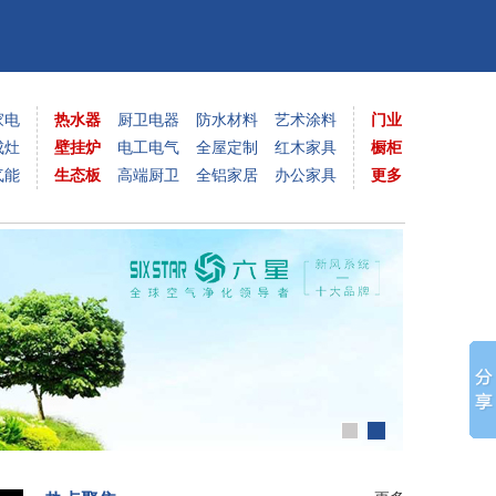
家电
热水器
厨卫电器
防水材料
艺术涂料
门业
成灶
壁挂炉
电工电气
全屋定制
红木家具
橱柜
气能
生态板
高端厨卫
全铝家居
办公家具
更多