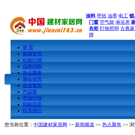
涂料
壁纸
油墨
电工
锁
门窗
空气能
淋浴房
衣柜
灯饰照明
古典家
牌
首 页
新闻资讯
价格行情
品牌招商
热点聚焦
展会信息
企业黄页
产品库
市场行情
招标信息
联系我们
您当前位置：
中国建材家居网
>>
新闻频道
>>
热点聚焦
>> 